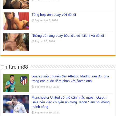
Tổng hợp ảnh sexy với đồ lót
September 3, 2016
Những cô nàng sexy bốc lửa với bikini và đồ lót
August 27, 2016
Tin tức m88
Suarez sắp chuyển đến Atletico Madrid sau đột phá
trong các cuộc đàm phán với Barcelona
September 23, 2020
Manchester United có thể cân nhắc mượn Gareth
Bale nếu việc chuyển nhượng Jadon Sancho không
thành công
September 20, 2020