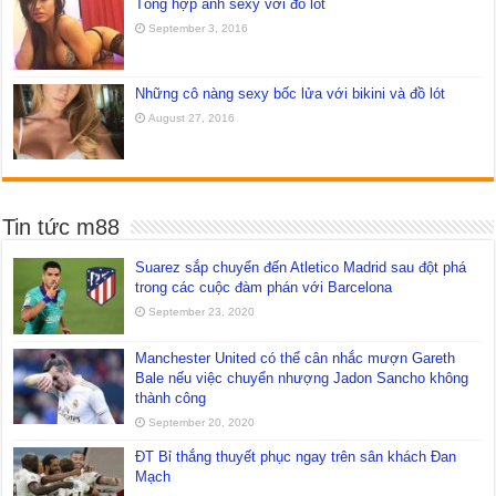
Tổng hợp ảnh sexy với đồ lót
September 3, 2016
Những cô nàng sexy bốc lửa với bikini và đồ lót
August 27, 2016
Tin tức m88
Suarez sắp chuyển đến Atletico Madrid sau đột phá
trong các cuộc đàm phán với Barcelona
September 23, 2020
Manchester United có thể cân nhắc mượn Gareth
Bale nếu việc chuyển nhượng Jadon Sancho không
thành công
September 20, 2020
ĐT Bỉ thắng thuyết phục ngay trên sân khách Đan
Mạch