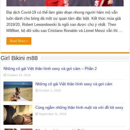
Đại dịch Covid-19 có thể làm gián đoạn nhưng người hâm mộ vẫn
luôn dành cho bóng đá một sự quan tâm đặc biệt. Kết thúc mùa giải
2019/20, Robert Lewandowski là ngôi sao được chú ý nhất. Theo
M88bet, bộ đôi siêu sao Cristiano Ronaldo và Lionel Messi vẫn thi …
Read More »
Girl Bikini m88
Những cô gái Việt thân hình sexy và gợi cảm – Phần 2
October 14, 2016
Những cô gái Việt thân hình sexy và gợi cảm
October 1, 2016
Cùng ngắm những thân hình nuột nà với đồ lót sexy
September 11, 2016