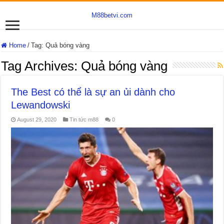
M88betvi.com
Home
/
Tag:
Quả bóng vàng
Tag Archives:
Quả bóng vàng
The Best có thể là sự an ủi dành cho
Lewandowski
August 29, 2020
Tin tức m88
0