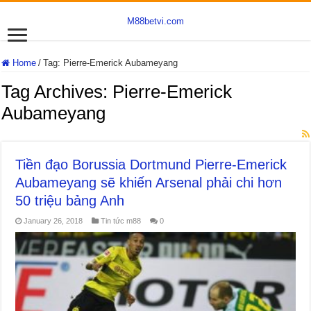
M88betvi.com
Home
/
Tag:
Pierre-Emerick Aubameyang
Tag Archives:
Pierre-Emerick
Aubameyang
Tiền đạo Borussia Dortmund Pierre-Emerick
Aubameyang sẽ khiến Arsenal phải chi hơn
50 triệu bảng Anh
January 26, 2018
Tin tức m88
0