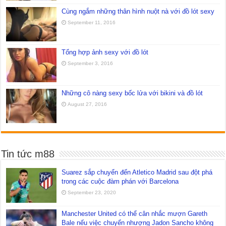
Cùng ngắm những thân hình nuột nà với đồ lót sexy
September 11, 2016
Tổng hợp ảnh sexy với đồ lót
September 3, 2016
Những cô nàng sexy bốc lửa với bikini và đồ lót
August 27, 2016
Tin tức m88
Suarez sắp chuyển đến Atletico Madrid sau đột phá
trong các cuộc đàm phán với Barcelona
September 23, 2020
Manchester United có thể cân nhắc mượn Gareth
Bale nếu việc chuyển nhượng Jadon Sancho không