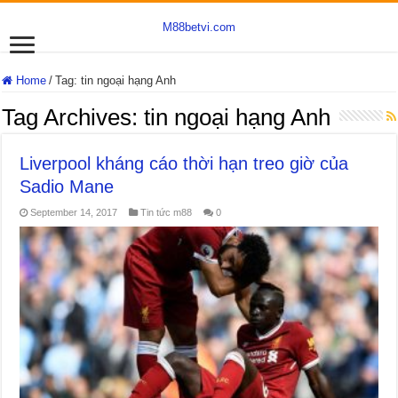
M88betvi.com
Home
/
Tag:
tin ngoại hạng Anh
Tag Archives:
tin ngoại hạng Anh
Liverpool kháng cáo thời hạn treo giờ của
Sadio Mane
September 14, 2017
Tin tức m88
0