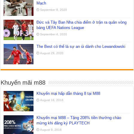
Mạch
September 8, 2020
Đức và Tây Ban Nha chia điểm ở trận ra quân vòng
bảng UEFA Nations League
September 4, 2020
The Best có thể là sự an ủi dành cho Lewandowski
August 29, 2020
Khuyến mãi m88
Khuyến mại hấp dẫn tháng 8 tại M88
August 16, 2016
Khuyến mại M88 – Tặng 208% tiền thưởng chào
mừng khi đăng ký PLAYTECH
August 9, 2016