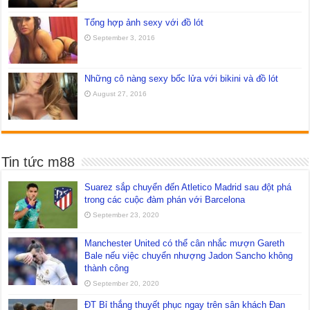
Tổng hợp ảnh sexy với đồ lót
September 3, 2016
Những cô nàng sexy bốc lửa với bikini và đồ lót
August 27, 2016
Tin tức m88
Suarez sắp chuyển đến Atletico Madrid sau đột phá
trong các cuộc đàm phán với Barcelona
September 23, 2020
Manchester United có thể cân nhắc mượn Gareth
Bale nếu việc chuyển nhượng Jadon Sancho không
thành công
September 20, 2020
ĐT Bỉ thắng thuyết phục ngay trên sân khách Đan