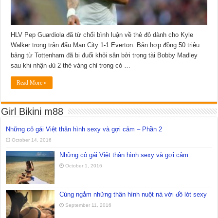
HLV Pep Guardiola đã từ chối bình luận về thẻ đỏ dành cho Kyle
Walker trong trận đấu Man City 1-1 Everton. Bản hợp đồng 50 triệu
bảng từ Tottenham đã bị đuổi khỏi sân bởi trọng tài Bobby Madley
sau khi nhận đủ 2 thẻ vàng chỉ trong có …
Read More »
Girl Bikini m88
Những cô gái Việt thân hình sexy và gợi cảm – Phần 2
October 14, 2016
Những cô gái Việt thân hình sexy và gợi cảm
October 1, 2016
Cùng ngắm những thân hình nuột nà với đồ lót sexy
September 11, 2016