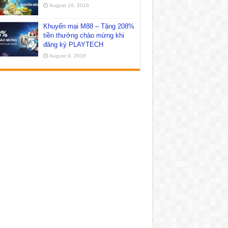
August 16, 2016
Khuyến mại M88 – Tặng 208%
tiền thưởng chào mừng khi
đăng ký PLAYTECH
August 9, 2016