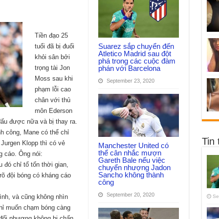
Tiền đạo 25
Suarez sắp chuyển đến
tuổi đã bị đuổi
Atletico Madrid sau đột
khỏi sân bởi
phá trong các cuộc đàm
phán với Barcelona
trọng tài Jon
Moss sau khi
September 23, 2020
phạm lỗi cao
chân với thủ
môn Ederson
đấu được nữa và bị thay ra.
nh công, Mane có thể chỉ
Tin
 Jurgen Klopp thì có vẻ
Manchester United có
thể cân nhắc mượn
 cáo. Ông nói:
Gareth Bale nếu việc
đó chỉ tổ tốn thời gian,
chuyển nhượng Jadon
Sancho không thành
rõ đội bóng có kháng cáo
công
September 20, 2020
tình, và cũng không nhìn
Se
 chỉ muốn chạm bóng càng
 đối phương không bị chấn