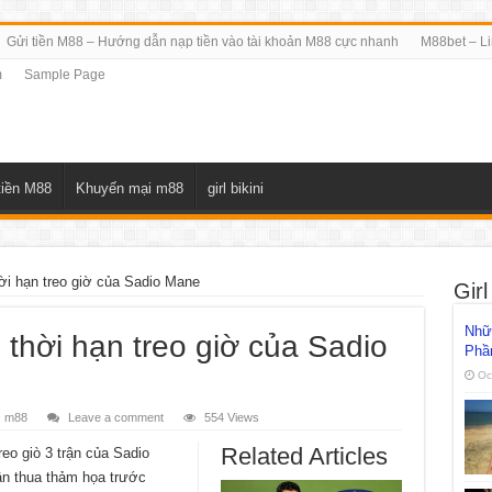
Gửi tiền M88 – Hướng dẫn nạp tiền vào tài khoản M88 cực nhanh
M88bet – L
m
Sample Page
tiền M88
Khuyến mại m88
girl bikini
ời hạn treo giờ của Sadio Mane
Girl
Nhữn
 thời hạn treo giờ của Sadio
Phầ
Oc
c m88
Leave a comment
554 Views
Related Articles
reo giò 3 trận của Sadio
ận thua thảm họa trước