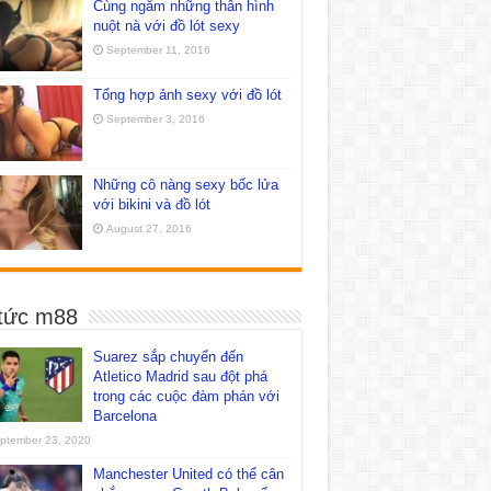
Cùng ngắm những thân hình
nuột nà với đồ lót sexy
September 11, 2016
Tổng hợp ảnh sexy với đồ lót
September 3, 2016
Những cô nàng sexy bốc lửa
với bikini và đồ lót
August 27, 2016
 tức m88
Suarez sắp chuyển đến
Atletico Madrid sau đột phá
trong các cuộc đàm phán với
Barcelona
ptember 23, 2020
Manchester United có thể cân