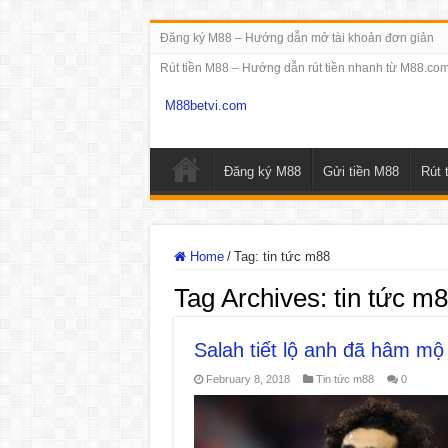
Đăng ký M88 – Hướng dẫn mở tài khoản đơn giản
Rút tiền M88 – Hướng dẫn rút tiền nhanh từ M88.co
M88betvi.com
Đăng ký M88
Gửi tiền M88
Rút 
Home
/
Tag:
tin tức m88
Tag Archives:
tin tức m
Salah tiết lộ anh đã hâm mộ 
February 8, 2018
Tin tức m88
0