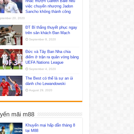
nhắc mượn Gareth Bale nếu
việc chuyển nhượng Jadon
Sancho không thành công
ptember 20, 2020
ĐT Bỉ thắng thuyết phục ngay
trên sân khách Đan Mạch
September 8, 2020
Đức và Tây Ban Nha chia
điểm ở trận ra quân vòng bảng
UEFA Nations League
September 4, 2020
The Best có thể là sự an ủi
dành cho Lewandowski
August 29, 2020
yến mãi m88
Khuyến mại hấp dẫn tháng 8
tại M88