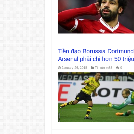
Tiền đạo Borussia Dortmund
Arsenal phải chi hơn 50 triệ
January 26, 2018
Tin tức m88
0