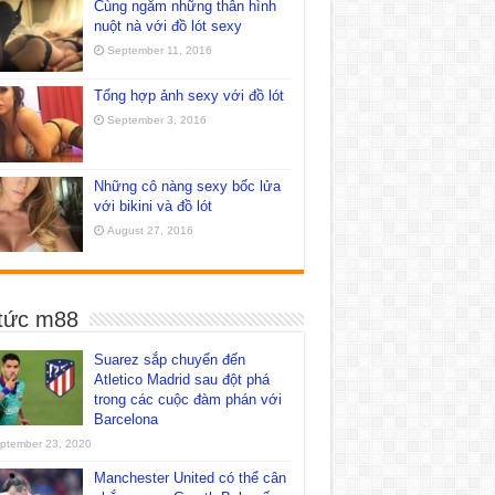
Cùng ngắm những thân hình
nuột nà với đồ lót sexy
September 11, 2016
Tổng hợp ảnh sexy với đồ lót
September 3, 2016
Những cô nàng sexy bốc lửa
với bikini và đồ lót
August 27, 2016
 tức m88
Suarez sắp chuyển đến
Atletico Madrid sau đột phá
trong các cuộc đàm phán với
Barcelona
ptember 23, 2020
Manchester United có thể cân