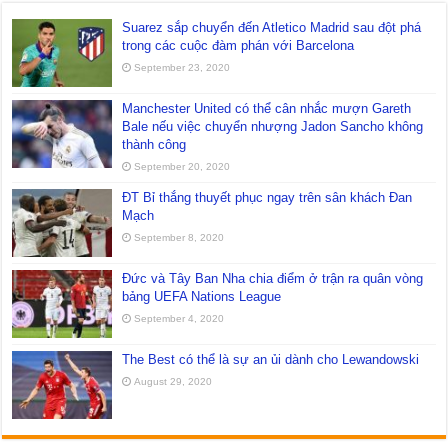
Suarez sắp chuyển đến Atletico Madrid sau đột phá
trong các cuộc đàm phán với Barcelona
September 23, 2020
Manchester United có thể cân nhắc mượn Gareth
Bale nếu việc chuyển nhượng Jadon Sancho không
thành công
September 20, 2020
ĐT Bỉ thắng thuyết phục ngay trên sân khách Đan
Mạch
September 8, 2020
Đức và Tây Ban Nha chia điểm ở trận ra quân vòng
bảng UEFA Nations League
September 4, 2020
The Best có thể là sự an ủi dành cho Lewandowski
August 29, 2020