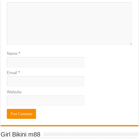
Name
*
Email
*
Website
Girl Bikini m88