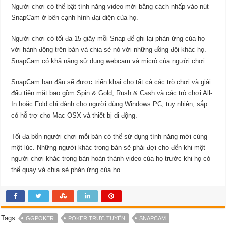
Người chơi có thể bật tính năng video mới bằng cách nhấp vào nút
SnapCam ở bên cạnh hình đại diện của họ.
Người chơi có tối đa 15 giây mỗi Snap để ghi lại phản ứng của họ
với hành động trên bàn và chia sẻ nó với những đồng đội khác họ.
SnapCam có khả năng sử dụng webcam và micrô của người chơi.
SnapCam ban đầu sẽ được triển khai cho tất cả các trò chơi và giải
đấu tiền mặt bao gồm Spin & Gold, Rush & Cash và các trò chơi All-
In hoặc Fold chỉ dành cho người dùng Windows PC, tuy nhiên, sắp
có hỗ trợ cho Mac OSX và thiết bị di động.
Tối đa bốn người chơi mỗi bàn có thể sử dụng tính năng mới cùng
một lúc. Những người khác trong bàn sẽ phải đợi cho đến khi một
người chơi khác trong bàn hoàn thành video của họ trước khi họ có
thể quay và chia sẻ phản ứng của họ.
Tags
GGPOKER
POKER TRỰC TUYẾN
SNAPCAM