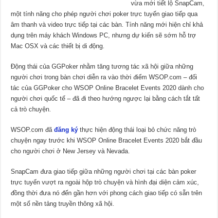
vừa mới tiết lộ SnapCam,
một tính năng cho phép người chơi poker trực tuyến giao tiếp qua
âm thanh và video trực tiếp tại các bàn. Tính năng mới hiện chỉ khả
dụng trên máy khách Windows PC, nhưng dự kiến sẽ sớm hỗ trợ
Mac OSX và các thiết bị di động.
Động thái của GGPoker nhằm tăng tương tác xã hội giữa những
người chơi trong bàn chơi diễn ra vào thời điểm WSOP.com – đối
tác của GGPoker cho WSOP Online Bracelet Events 2020 dành cho
người chơi quốc tế – đã đi theo hướng ngược lại bằng cách tắt tất
cả trò chuyện.
WSOP.com đã
đăng ký
thực hiện động thái loại bỏ chức năng trò
chuyện ngay trước khi WSOP Online Bracelet Events 2020 bắt đầu
cho người chơi ở New Jersey và Nevada.
SnapCam đưa giao tiếp giữa những người chơi tại các bàn poker
trực tuyến vượt ra ngoài hộp trò chuyện và hình đại diện cảm xúc,
đồng thời đưa nó đến gần hơn với phong cách giao tiếp có sẵn trên
một số nền tảng truyền thông xã hội.