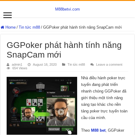
M88betvi.com
Home
/
Tin tức m88
/
GGPoker phát hành tính năng SnapCam mới
GGPoker phát hành tính năng
SnapCam mới
admin1
August 16, 2020
Tin tức m88
Leave a comment
654 Views
Nhà điều hành poker trực
tuyến đang phát triển
nhanh chóng GGPoker đã
giới thiệu một tính năng
sáng tạo khác cho nền
tảng poker trực tuyến toàn
cầu của mình.
Theo
M88 bet
, GGPoker