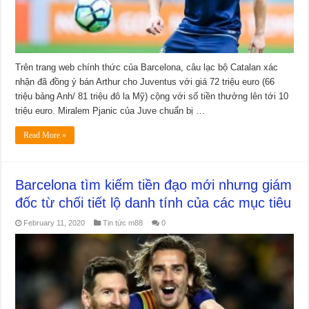
Trên trang web chính thức của Barcelona, câu lạc bộ Catalan xác
nhận đã đồng ý bán Arthur cho Juventus với giá 72 triệu euro (66
triệu bảng Anh/ 81 triệu đô la Mỹ) cộng với số tiền thưởng lên tới 10
triệu euro. Miralem Pjanic của Juve chuẩn bị …
Read More »
Barcelona tìm kiếm tiền đạo mới nhưng giám
đốc từ chối tiết lộ danh tính của các mục tiêu
February 11, 2020
Tin tức m88
0