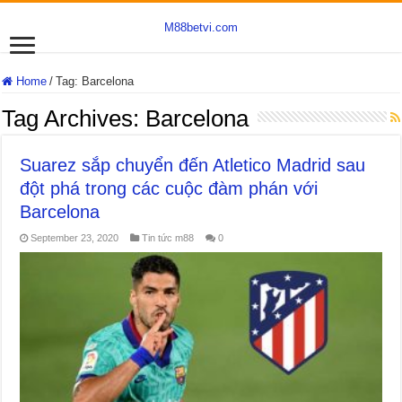
M88betvi.com
Home
/
Tag:
Barcelona
Tag Archives:
Barcelona
Suarez sắp chuyển đến Atletico Madrid sau
đột phá trong các cuộc đàm phán với
Barcelona
September 23, 2020
Tin tức m88
0