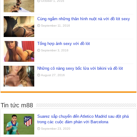
October 1, 2016
Cùng ngắm những thân hình nuột nà với đồ lót sexy
September 11, 2016
Tổng hợp ảnh sexy với đồ lót
September 3, 2016
Những cô nàng sexy bốc lửa với bikini và đồ lót
August 27, 2016
Tin tức m88
Suarez sắp chuyển đến Atletico Madrid sau đột phá
trong các cuộc đàm phán với Barcelona
September 23, 2020