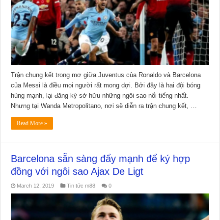
Trận chung kết trong mơ giữa Juventus của Ronaldo và Barcelona
của Messi là điều mọi người rất mong dợi. Bởi đây là hai đội bóng
hùng mạnh, lại đăng ký sở hữu những ngôi sao nổi tiếng nhất.
Nhưng tại Wanda Metropolitano, nơi sẽ diễn ra trận chung kết, …
Read More »
Barcelona sẵn sàng đẩy mạnh để ký hợp
đồng với ngôi sao Ajax De Ligt
March 12, 2019
Tin tức m88
0